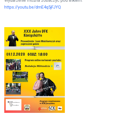
Wydarzenie można zobaczyć pod linkiem:
https://youtu.be/dmE4q5jFJYQ