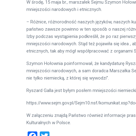
W środę, 15 maja br., marszałek Sejmu Szymon Hołown
mniejszości narodowych i etnicznych.
– Różnice, różnorodność naszych języków, naszych kult
państwo zawsze powinno w ten sposób o naszej różn
Izby podczas wystąpienia podkreślił, że po raz pierws
mniejszości narodowych. Stąd też pojawiła się idea ,
etnicznych, tak aby mógł współpracować z organami 
Szymon Hołownia poinformował, że kandydaturę Ryszar
mniejszości narodowych, a sam doradca Marszałka Se
nie tylko niemiecką, z której się wywodzi”.
Ryszard Galla jest byłym posłem mniejszości niemieckiej,
https://www.sejm.gov.pl/Sejm10.nsf/komunikat.xs
W załączeniu znajdą Państwo również informacje pra
Kulturalnych w Polsce.