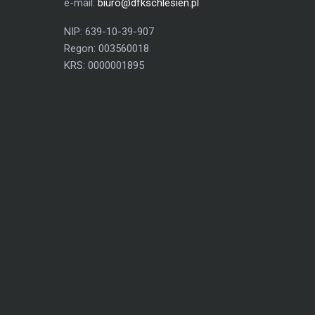
e-mail:
biuro@dfkschlesien.pl
NIP: 639-10-39-907
Regon: 003560018
KRS: 0000001895