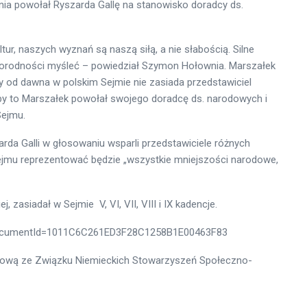
ia powołał Ryszarda Gallę na stanowisko doradcy ds.
ur, naszych wyznań są naszą siłą, a nie słabością. Silne
orodności myśleć – powiedział Szymon Hołownia. Marszałek
zy od dawna w polskim Sejmie nie zasiada przedstawiciel
 aby to Marszałek powołał swojego doradcę ds. narodowych i
Sejmu.
da Galli w głosowaniu wsparli przedstawiciele różnych
jmu reprezentować będzie „wszystkie mniejszości narodowe,
 zasiadał w Sejmie V, VI, VII, VIII i IX kadencje.
p?documentId=1011C6C261ED3F28C1258B1E00463F83
sową ze Związku Niemieckich Stowarzyszeń Społeczno-