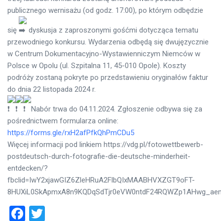
publicznego wernisażu (od godz. 17:00), po którym odbędzie
się
dyskusja z zaproszonymi gośćmi dotycząca tematu
przewodniego konkursu. Wydarzenia odbędą się dwujęzycznie
w Centrum Dokumentacyjno-Wystawienniczym Niemców w
Polsce w Opolu (ul. Szpitalna 11, 45-010 Opole). Koszty
podróży zostaną pokryte po przedstawieniu oryginałów faktur
do dnia 22 listopada 2024 r.
Nabór trwa do 04.11.2024. Zgłoszenie odbywa się za
pośrednictwem formularza online:
https://forms.gle/rxH2afPfkQhPmCDu5
Więcej informacji pod linkiem https://vdg.pl/fotowettbewerb-
postdeutsch-durch-fotografie-die-deutsche-minderheit-
entdecken/?
fbclid=IwY2xjawGIZ6ZleHRuA2FlbQIxMAABHVXZGT9oFT-
8HUXiL0SkApmxA8n9KQDqSdTjr0eVW0ntdF24RQWZp1AHwg_aem
Facebook
Twitter