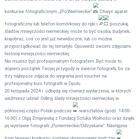
konkursie fotograficznym „(Po)Niemieckie”
Chwyć aparat
fotograficzny lub telefon komórkowy do ręki i
poszukaj
śladów mniejszości niemieckiej: może to być osoba, budynek,
krajobraz, coś co jest już niewidoczne, lub co można
przyporządkować do tej tematyki. Opowiedz swoimi zdjęciami
historię mniejszości niemieckiej.
Nie musisz być profesjonalnym fotografem. Być może to
dopiero początek Twojej przygody w świecie fotografii, bo za
trzy najlepsze zdjęcia do wygrania jest voucher na
profesjonalny kurs fotografii w Opolu
.
20 listopada 2024 r. odbędą się również wydarzenia, w których
weźmiesz udział: Odkryj ślady mniejszości niemieckiej w
północnej części Polski podczas
warsztatów (godz. 14:00-
16:00) z Olgą Żmijewską z Fundacji Sztuka Wolności oraz dzięki
jej wystawie fotografii „Poniemieckie/Odzyskane”. Następnie
trzej laureaci konkursu zostaną uhonorowani podczas