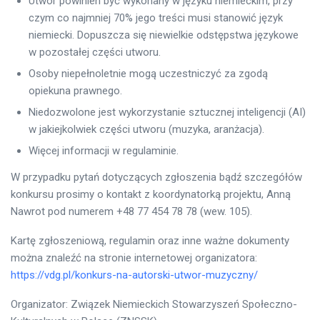
Utwór powinien być wykonany w języku niemieckim, przy
czym co najmniej 70% jego treści musi stanowić język
niemiecki. Dopuszcza się niewielkie odstępstwa językowe
w pozostałej części utworu.
Osoby niepełnoletnie mogą uczestniczyć za zgodą
opiekuna prawnego.
Niedozwolone jest wykorzystanie sztucznej inteligencji (AI)
w jakiejkolwiek części utworu (muzyka, aranżacja).
Więcej informacji w regulaminie.
W przypadku pytań dotyczących zgłoszenia bądź szczegółów
konkursu prosimy o kontakt z koordynatorką projektu, Anną
Nawrot pod numerem +48 77 454 78 78 (wew. 105).
Kartę zgłoszeniową, regulamin oraz inne ważne dokumenty
można znaleźć na stronie internetowej organizatora:
https://vdg.pl/konkurs-na-autorski-utwor-muzyczny/
Organizator: Związek Niemieckich Stowarzyszeń Społeczno-