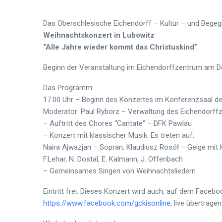
Das Oberschlesische Eichendorff – Kultur – und Begeg
Weihnachtskonzert in Lubowitz
“Alle Jahre wieder kommt das Christuskind”
Beginn der Veranstaltung im Eichendorffzentrum am 
Das Programm:
17.00 Uhr – Beginn des Konzertes im Konferenzsaal d
Moderator: Paul Ryborz – Verwaltung des Eichendorff
– Auftritt des Chores “Cantate” – DFK Pawlau
– Konzert mit klassischer Musik. Es treten auf:
Naira Ajwazjan – Sopran, Klaudiusz Rosół – Geige mit Kl
F.Lehar, N. Dostal, E. Kalmann, J. Offenbach
– Gemeinsames Singen von Weihnachtsliedern
Eintritt frei. Dieses Konzert wird auch, auf dem Faceb
https://www.facebook.com/gckisonline
, live übertragen