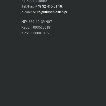
47-400 Racibórz
Tel./Fax:
+48 32 415 51 18
,
e-mail:
biuro@dfkschlesien.pl
NIP: 639-10-39-907
Regon: 003560018
KRS: 0000001895