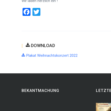
Wir laden herzlich ein !
Facebook
Twitter
DOWNLOAD
Plakat Weihnachtskonzert 2022
BEKANTMACHUNG
LETZTE