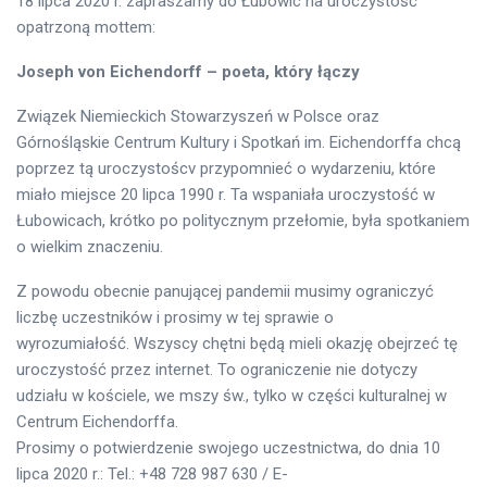
18 lipca 2020 r. zapraszamy do Łubowic na uroczystość
opatrzoną mottem:
Joseph von Eichendorff – poeta, który łączy
Związek Niemieckich Stowarzyszeń w Polsce oraz
Górnośląskie Centrum Kultury i Spotkań im. Eichendorffa chcą
poprzez tą uroczystoścv przypomnieć o wydarzeniu, które
miało miejsce 20 lipca 1990 r. Ta wspaniała uroczystość w
Łubowicach, krótko po politycznym przełomie, była spotkaniem
o wielkim znaczeniu.
Z powodu obecnie panującej pandemii musimy ograniczyć
liczbę uczestników i prosimy w tej sprawie o
wyrozumiałość. Wszyscy chętni będą mieli okazję obejrzeć tę
uroczystość przez internet. To ograniczenie nie dotyczy
udziału w kościele, we mszy św., tylko w części kulturalnej w
Centrum Eichendorffa.
Prosimy o potwierdzenie swojego uczestnictwa, do dnia 10
lipca 2020 r.: Tel.: +48 728 987 630 / E-