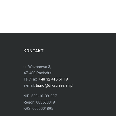
KONTAKT
ul. Wczasowa 3,
47-400 Racibórz
Tel./Fax:
+48 32 415 51 18
,
e-mail:
biuro@dfkschlesien.pl
NIP: 639-10-39-907
Regon: 003560018
KRS: 0000001895