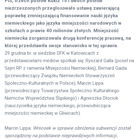
PiS, trzech posłów Kukiz’15 i dwóch posłów
niezrzeszonych przegłosowało ustawę zawierającą
poprawkę zmniejszającą finansowanie nauki języka
niemieckiego jako języka mniejszości narodowych w
szkołach o prawie 40 milionów złotych. Mniejszość
niemiecka zorganizowała drugą konferencję prasową, na
której przedstawiła swoje stanowisko w tej sprawie.
29 grudnia br. w siedzibie DFK w Katowicach z
przedstawicielami mediów spotkali się: Ryszard Galla (poseł na
Sejm RP z ramienia Mniejszości Niemieckiej), Bernard Gaida
(przewodniczący Związku Niemieckich Stowarzyszeń
Społeczno-Kulturalnych w Polsce), Marcin Lippa
(przewodniczący Towarzystwa Społeczno-Kulturalnego
Niemców Województwa Śląskiego) i Agnieszka Dłociok
(nauczycielka języka niemieckiego, przewodnicząca
mniejszości niemieckiej w Gliwicach).
Marcin Lippa:
Wniosek w sprawie obniżenia subwencji został
sporządzony na podstawie nieprawdziwych informacji.