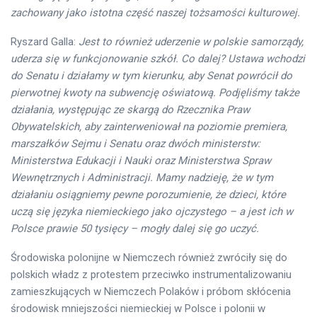
zachowany jako istotna część naszej tożsamości kulturowej.
Ryszard Galla:
Jest to również uderzenie w polskie samorządy,
uderza się w funkcjonowanie szkół. Co dalej? Ustawa wchodzi
do Senatu i działamy w tym kierunku, aby Senat powrócił do
pierwotnej kwoty na subwencję oświatową. Podjęliśmy także
działania, występując ze skargą do Rzecznika Praw
Obywatelskich, aby zainterweniował na poziomie premiera,
marszałków Sejmu i Senatu oraz dwóch ministerstw:
Ministerstwa Edukacji i Nauki oraz Ministerstwa Spraw
Wewnętrznych i Administracji. Mamy nadzieję, że w tym
działaniu osiągniemy pewne porozumienie, że dzieci, które
uczą się języka niemieckiego jako ojczystego – a jest ich w
Polsce prawie 50 tysięcy – mogły dalej się go uczyć.
Środowiska polonijne w Niemczech również zwróciły się do
polskich władz z protestem przeciwko instrumentalizowaniu
zamieszkujących w Niemczech Polaków i próbom skłócenia
środowisk mniejszości niemieckiej w Polsce i polonii w