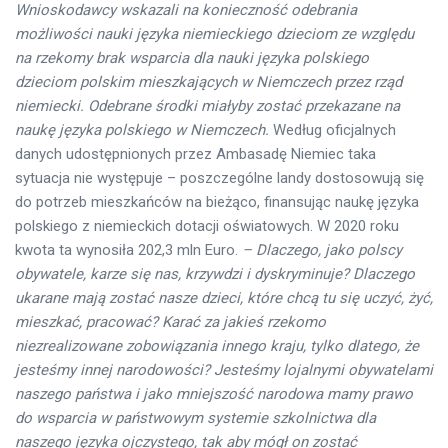
Wnioskodawcy wskazali na konieczność odebrania
możliwości nauki języka niemieckiego dzieciom ze względu
na rzekomy brak wsparcia dla nauki języka polskiego
dzieciom polskim mieszkających w Niemczech przez rząd
niemiecki. Odebrane środki miałyby zostać przekazane na
naukę języka polskiego w Niemczech.
Według oficjalnych
danych udostępnionych przez Ambasadę Niemiec taka
sytuacja nie występuje – poszczególne landy dostosowują się
do potrzeb mieszkańców na bieżąco, finansując naukę języka
polskiego z niemieckich dotacji oświatowych. W 2020 roku
kwota ta wynosiła 202,3 mln Euro.
– Dlaczego, jako polscy
obywatele, karze się nas, krzywdzi i dyskryminuje? Dlaczego
ukarane mają zostać nasze dzieci, które chcą tu się uczyć, żyć,
mieszkać, pracować? Karać za jakieś rzekomo
niezrealizowane zobowiązania innego kraju, tylko dlatego, że
jesteśmy innej narodowości? Jesteśmy lojalnymi obywatelami
naszego państwa i jako mniejszość narodowa mamy prawo
do wsparcia w państwowym systemie szkolnictwa dla
naszego języka ojczystego, tak aby mógł on zostać