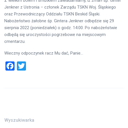
Z wielkim bólem i smutkiem zawiadamiamy, iż zmarł śp. Ginter
Jenkner z Ustronia – członek Zarządu TSKN Woj. Śląskiego
oraz Przewodniczący Oddziału TSKN Beskid Śląski.
Nabożeństwo żałobne śp. Gintera Jenkner odbędzie się 29
sierpnia 2022 (poniedziałek) o godz. 14:00. Po nabożeństwie
odbędą się uroczystości pogrzebowe na miejscowym
cmentarzu.
Wieczny odpoczynek racz Mu dać, Panie…
Facebook
Twitter
Wyszukiwarka