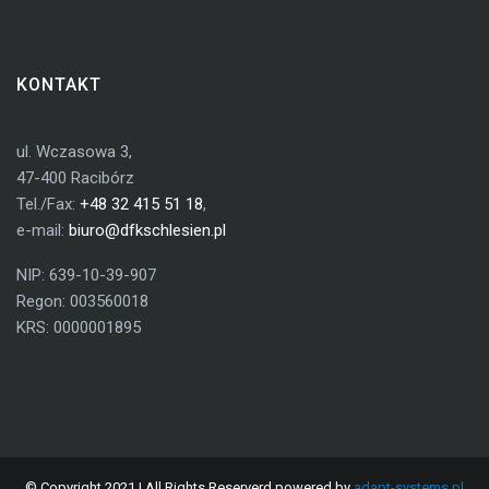
KONTAKT
ul. Wczasowa 3,
47-400 Racibórz
Tel./Fax:
+48 32 415 51 18
,
e-mail:
biuro@dfkschlesien.pl
NIP: 639-10-39-907
Regon: 003560018
KRS: 0000001895
© Copyright 2021 | All Rights Reserverd powered by
adapt-systems.pl