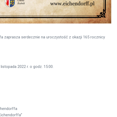
ffa zaprasza serdecznie na uroczystość z okazji 165 rocznicy
stopada 2022 r. o godz. 15:00.
chendorffa
 Eichendorffa”