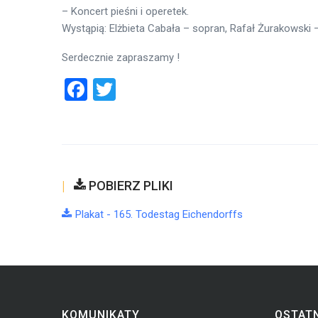
– Koncert pieśni i operetek.
Wystąpią: Elżbieta Cabała – sopran, Rafał Żurakowski 
Serdecznie zapraszamy !
Facebook
Twitter
POBIERZ PLIKI
Plakat - 165. Todestag Eichendorffs
KOMUNIKATY
OSTATN