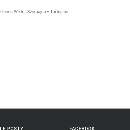
– tenor, Wiktor Szymajda – fortepian
IE POSTY
FACEBOOK