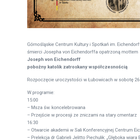
Górnośląskie Centrum Kultury i Spotkań im. Eichendor
śmierci Josepha von Eichendorffa opatrzoną mottem
Joseph von Eichendorff
pobożny katolik zatroskany współczesnością
Rozpoczęcie uroczystości w Łubowicach w sobotę 26 li
W programie:
15:00
– Msza św. koncelebrowana
– Przejście w procesji ze zniczami na stary cmentarz
16:30
– Otwarcie akademii w Sali Konferencyjnej Centrum Ei
– Prelekcja dr Gabrieli Jelitto Piechulik: „Głęboka wiara