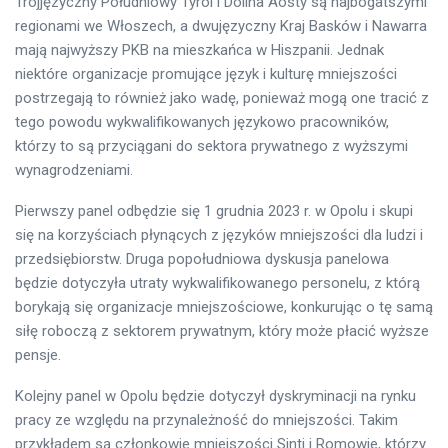
Trójjęzyczny Południowy Tyrol i Dolina Aosty są najbogatszymi
regionami we Włoszech, a dwujęzyczny Kraj Basków i Nawarra
mają najwyższy PKB na mieszkańca w Hiszpanii. Jednak
niektóre organizacje promujące język i kulturę mniejszości
postrzegają to również jako wadę, ponieważ mogą one tracić z
tego powodu wykwalifikowanych językowo pracowników,
którzy to są przyciągani do sektora prywatnego z wyższymi
wynagrodzeniami.
Pierwszy panel odbędzie się 1 grudnia 2023 r. w Opolu i skupi
się na korzyściach płynących z języków mniejszości dla ludzi i
przedsiębiorstw. Druga popołudniowa dyskusja panelowa
będzie dotyczyła utraty wykwalifikowanego personelu, z którą
borykają się organizacje mniejszościowe, konkurując o tę samą
siłę roboczą z sektorem prywatnym, który może płacić wyższe
pensje.
Kolejny panel w Opolu będzie dotyczył dyskryminacji na rynku
pracy ze względu na przynależność do mniejszości. Takim
przykładem są członkowie mniejszości Sinti i Romowie, którzy