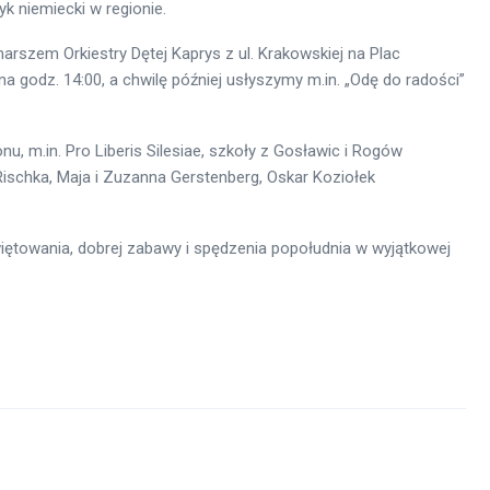
zyk niemiecki w regionie.
rszem Orkiestry Dętej Kaprys z ul. Krakowskiej na Plac
a godz. 14:00, a chwilę później usłyszymy m.in. „Odę do radości”
nu, m.in. Pro Liberis Silesiae, szkoły z Gosławic i Rogów
a Rischka, Maja i Zuzanna Gerstenberg, Oskar Koziołek
ętowania, dobrej zabawy i spędzenia popołudnia w wyjątkowej