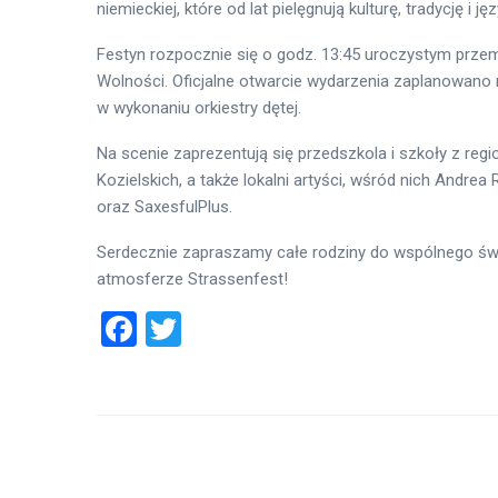
niemieckiej, które od lat pielęgnują kulturę, tradycję i ję
Festyn rozpocznie się o godz. 13:45 uroczystym przema
Wolności. Oficjalne otwarcie wydarzenia zaplanowano n
w wykonaniu orkiestry dętej.
Na scenie zaprezentują się przedszkola i szkoły z regio
Kozielskich, a także lokalni artyści, wśród nich Andre
oraz SaxesfulPlus.
Serdecznie zapraszamy całe rodziny do wspólnego świ
atmosferze Strassenfest!
Facebook
Twitter