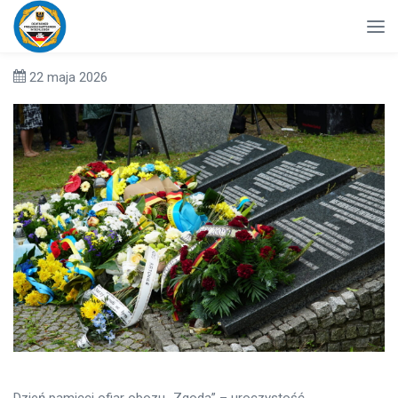
22 maja 2026
Dzień pamięci ofiar obozu „Zgoda” – uroczystość