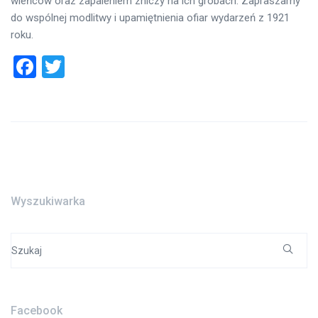
wieńców oraz zapaleniem zniczy na ich grobach. Zapraszamy
do wspólnej modlitwy i upamiętnienia ofiar wydarzeń z 1921
roku.
Facebook
Twitter
Wyszukiwarka
Search
for:
Facebook