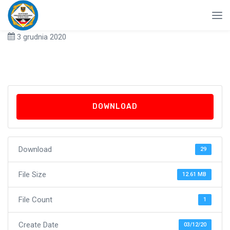
3 grudnia 2020
DOWNLOAD
Download
29
File Size
12.61 MB
File Count
1
Create Date
03/12/20